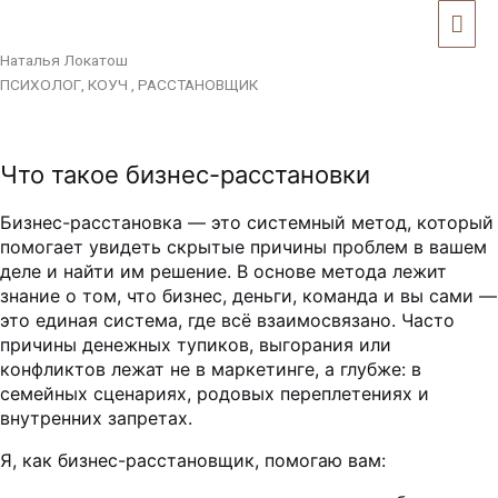
Перейти
Прокрутка
Гла
к
вверх
мен
содержимому
Наталья Локатош
ПСИХОЛОГ, КОУЧ , РАССТАНОВЩИК
Что такое бизнес-расстановки
Бизнес-расстановка — это системный метод, который
помогает увидеть скрытые причины проблем в вашем
деле и найти им решение. В основе метода лежит
знание о том, что бизнес, деньги, команда и вы сами —
это единая система, где всё взаимосвязано. Часто
причины денежных тупиков, выгорания или
конфликтов лежат не в маркетинге, а глубже: в
семейных сценариях, родовых переплетениях и
внутренних запретах.
Я, как бизнес-расстановщик, помогаю вам: